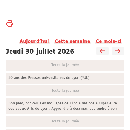
Vous
Accueil
êtes
ici :
Université
Aujourd'hui
Cette semaine
Ce mois-ci
Actualités
jeudi 30 juillet 2026
Toute la journée
50 ans des Presses universitaires de Lyon (PUL)
Toute la journée
Bon pied, bon œil. Les moulages de l’École nationale supérieure
des Beaux-Arts de Lyon : Apprendre à dessiner, apprendre à voir
Toute la journée