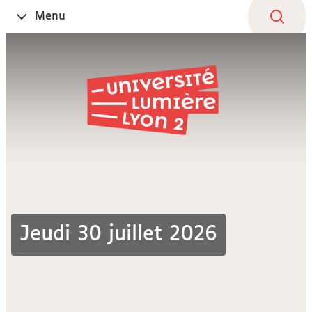
Aller
Navigation
Accès
Connexion
Menu
Ouvrir
au
directs
le
contenu
Jeudi 30 juillet 2026