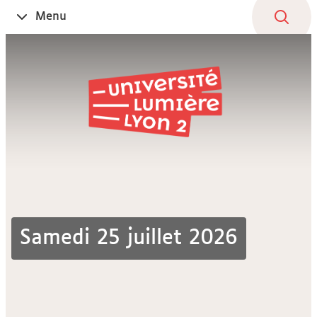
Aller
Navigation
Accès
Connexion
Menu
Ouvrir
au
directs
le
contenu
Samedi 25 juillet 2026