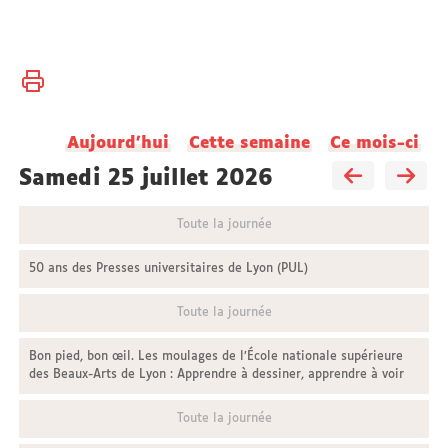
Vous
Accueil
êtes
ici :
Université
Aujourd'hui
Cette semaine
Ce mois-ci
Actualités
samedi 25 juillet 2026
Toute la journée
50 ans des Presses universitaires de Lyon (PUL)
Toute la journée
Bon pied, bon œil. Les moulages de l’École nationale supérieure
des Beaux-Arts de Lyon : Apprendre à dessiner, apprendre à voir
Toute la journée