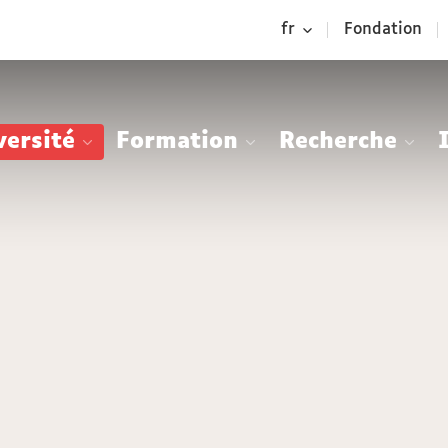
Aller
Navigation
Accès
Connexion
fr
Fondation
au
directs
contenu
versité
Formation
Recherche