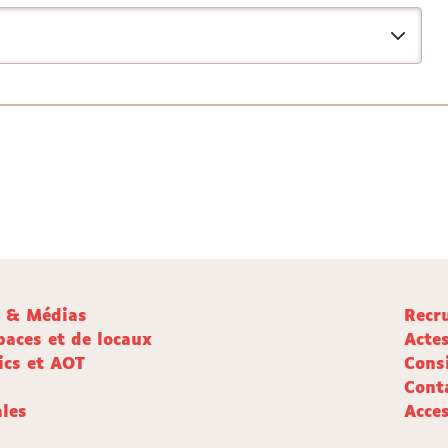
e & Médias
Recr
paces et de locaux
Acte
ics et AOT
Cons
Cont
les
Acces