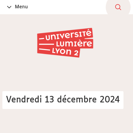
Aller
Navigation
Accès
Connexion
Menu
Ouvrir
au
directs
le
contenu
Vendredi 13 décembre 2024