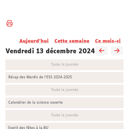
Vous
Accueil
êtes
ici :
Aujourd'hui
Cette semaine
Ce mois-ci
vendredi 13 décembre 2024
Toute la journée
Récap des Mardis de l'ESS 2024-2025
Toute la journée
Calendrier de la science ouverte
Toute la journée
Esprit des fêtes à la BU