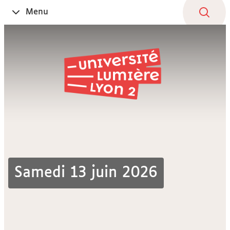
Aller
Navigation
Accès
Connexion
Menu
Ouvrir
au
directs
le
contenu
Samedi 13 juin 2026