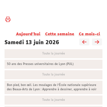
Vous
Accueil
êtes
ici :
Université
Aujourd'hui
Cette semaine
Ce mois-ci
Actualités
samedi 13 juin 2026
Toute la journée
50 ans des Presses universitaires de Lyon (PUL)
Toute la journée
Bon pied, bon œil. Les moulages de l’École nationale supérieure
des Beaux-Arts de Lyon : Apprendre à dessiner, apprendre à voir
Toute la journée