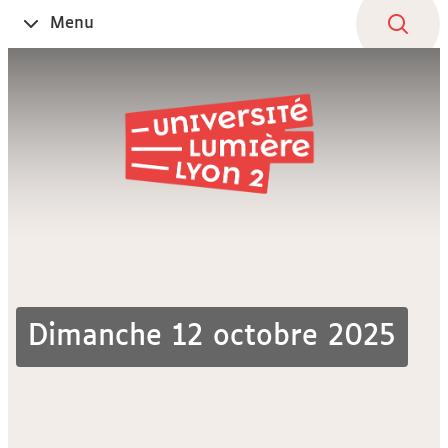
Aller
Navigation
Accès
Connexion
Menu
Ouvrir
au
directs
le
contenu
Dimanche 12 octobre 2025