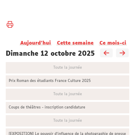
Vous
Accueil
êtes
ici :
Université
Aujourd'hui
Cette semaine
Ce mois-ci
Actualités
dimanche 12 octobre 2025
Toute la journée
Prix Roman des étudiants France Culture 2025
Toute la journée
Coups de théâtres - inscription candidature
Toute la journée
[EXPOSITION] Le pouvoir d’influence de la photographie de presse