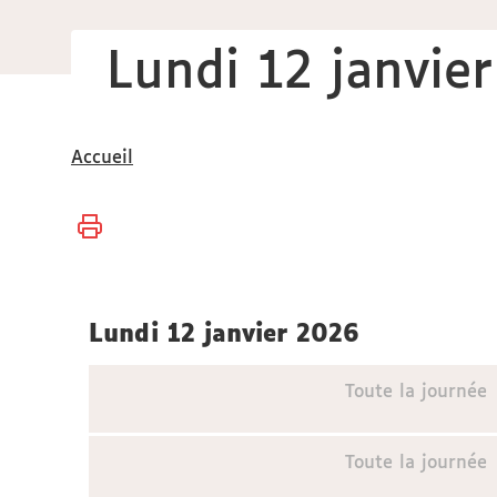
Lundi 12 janvie
Vous
Accueil
êtes
ici :
lundi 12 janvier 2026
Toute la journée
Toute la journée