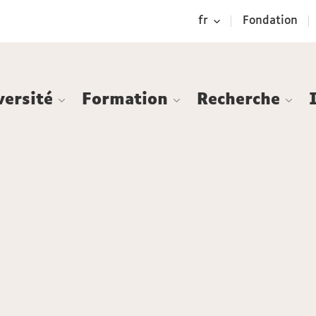
Aller
Navigation
Accès
Connexion
fr
Fondation
au
directs
contenu
versité
Formation
Recherche