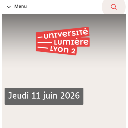
Aller
Navigation
Accès
Connexion
Menu
Ouvrir
au
directs
le
contenu
Jeudi 11 juin 2026