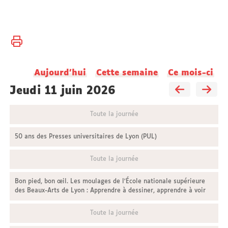
Vous
Accueil
êtes
ici :
Université
Aujourd'hui
Cette semaine
Ce mois-ci
Actualités
jeudi 11 juin 2026
Toute la journée
50 ans des Presses universitaires de Lyon (PUL)
Toute la journée
Bon pied, bon œil. Les moulages de l’École nationale supérieure
des Beaux-Arts de Lyon : Apprendre à dessiner, apprendre à voir
Toute la journée