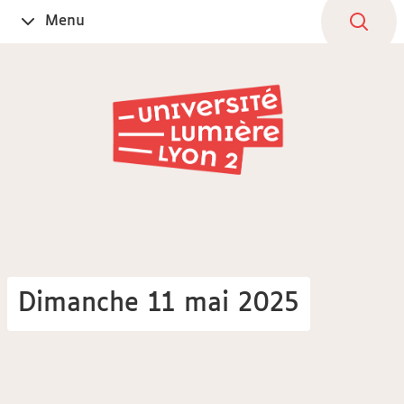
Aller
Navigation
Accès
Connexion
Menu
Ouvrir
au
directs
le
contenu
Dimanche 11 mai 2025