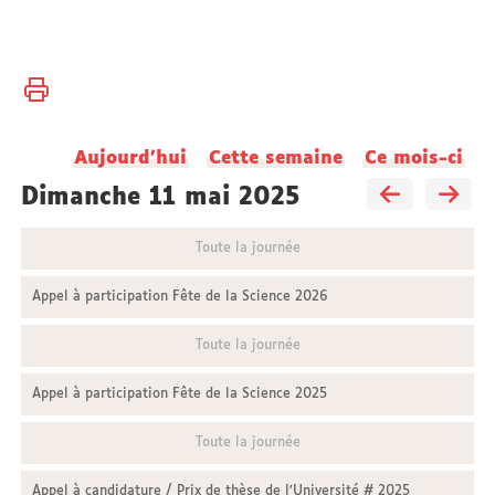
Vous
Accueil
êtes
ici :
Aujourd'hui
Cette semaine
Ce mois-ci
dimanche 11 mai 2025
Toute la journée
Appel à participation Fête de la Science 2026
Toute la journée
Appel à participation Fête de la Science 2025
Toute la journée
Appel à candidature / Prix de thèse de l'Université # 2025