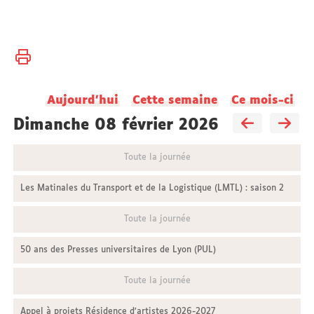
Vous
Accueil
êtes
ici :
Aujourd'hui
Cette semaine
Ce mois-ci
dimanche 08 février 2026
Toute la journée
Les Matinales du Transport et de la Logistique (LMTL) : saison 2
Toute la journée
50 ans des Presses universitaires de Lyon (PUL)
Toute la journée
Appel à projets Résidence d'artistes 2026-2027