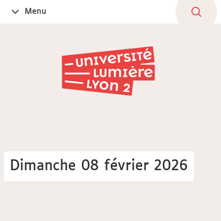
Aller
Navigation
Accès
Connexion
Menu
Ouvrir
au
directs
le
contenu
Dimanche 08 février 2026