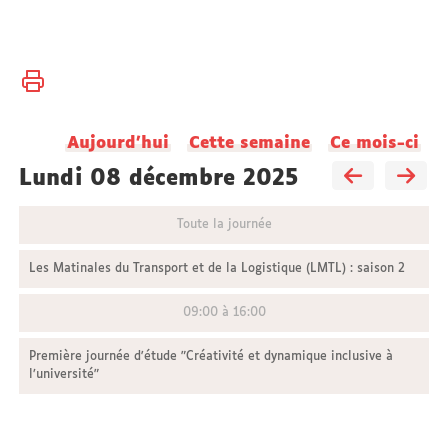
Vous
Accueil
êtes
ici :
Aujourd'hui
Cette semaine
Ce mois-ci
lundi 08 décembre 2025
Toute la journée
Les Matinales du Transport et de la Logistique (LMTL) : saison 2
09:00 à 16:00
Première journée d'étude "Créativité et dynamique inclusive à
l’université"