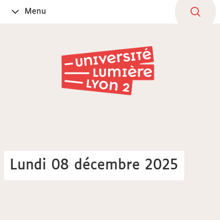
Aller
Navigation
Accès
Connexion
Menu
Ouvrir
au
directs
le
contenu
Lundi 08 décembre 2025