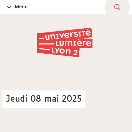
Aller
Navigation
Accès
Connexion
Menu
Ouvrir
au
directs
le
contenu
Jeudi 08 mai 2025