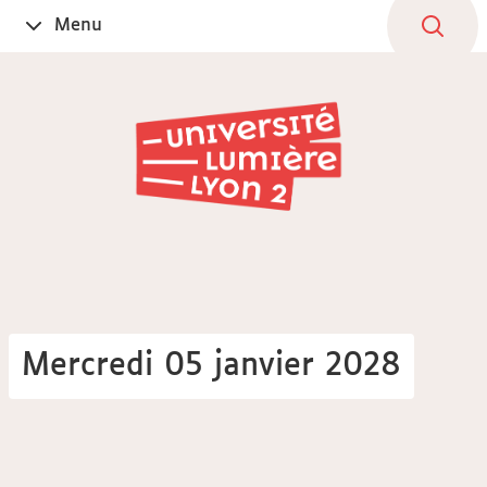
Aller
Navigation
Accès
Connexion
Menu
Ouvrir
au
directs
le
contenu
Mercredi 05 janvier 2028