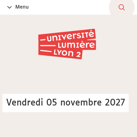
Aller
Navigation
Accès
Connexion
Menu
Ouvrir
au
directs
le
contenu
Vendredi 05 novembre 2027