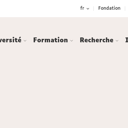
Aller
Navigation
Accès
Connexion
fr
Fondation
au
directs
contenu
versité
Formation
Recherche