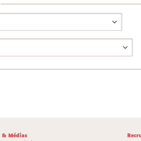
e & Médias
Recr