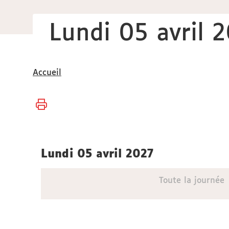
Lundi 05 avril 
Vous
Accueil
êtes
ici :
lundi 05 avril 2027
Toute la journée