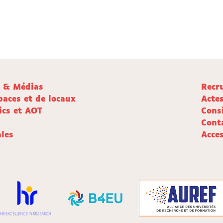
e & Médias
Recr
paces et de locaux
Acte
ics et AOT
Cons
Cont
les
Acces