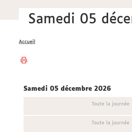
Samedi 05 déc
Vous
Accueil
êtes
ici :
samedi 05 décembre 2026
Toute la journée
Toute la journée