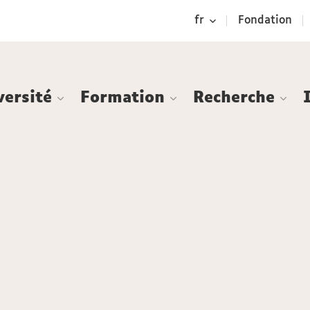
Aller
Navigation
Accès
Connexion
fr
Fondation
au
directs
contenu
versité
Formation
Recherche