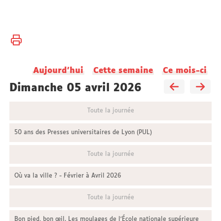
Vous
Accueil
êtes
ici :
Aujourd'hui
Cette semaine
Ce mois-ci
dimanche 05 avril 2026
Toute la journée
50 ans des Presses universitaires de Lyon (PUL)
Toute la journée
Où va la ville ? - Février à Avril 2026
Toute la journée
Bon pied, bon œil. Les moulages de l’École nationale supérieure