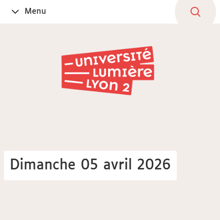
Aller
Navigation
Accès
Connexion
Menu
Ouvrir
au
directs
le
contenu
Dimanche 05 avril 2026