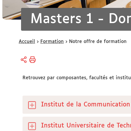
Masters 1 - Dom
Vous
Accueil
Formation
Notre offre de formation
êtes
ici :
Retrouvez par composantes, facultés et instit
Institut de la Communication
Institut Universitaire de Tech